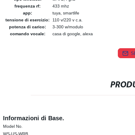
frequenza rf:
433 mhz
app:
tuya, smartlife
tensione di esercizio:
110 v/220 v c.a.
potenza di carico:
3-300 w/modulo
comando vocale:
casa di google, alexa
S
PRODU
Informazioni di Base.
Model No.
WS-US-WRB