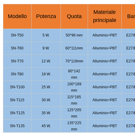
Materiale
Modello
Potenza
Quota
Ba
principale
SN-T50
5 W.
50*96 mm
Alluminio+PBT
E27/
SN-T60
9 W.
60*111mm
Alluminio+PBT
E27/
SN-T70
12 W.
70*119mm
Alluminio+PBT
E27/
80*142
SN-T80
18 W.
Alluminio+PBT
E27/
mm
100*169
SN-T100
25 W.
Alluminio+PBT
E27/
mm
115*185
SN-T115
30 W.
Alluminio+PBT
E27/
mm
125*205
SN-T125
35 W.
Alluminio+PBT
E27/
mm
135*225
SN-T135
45 W.
Alluminio+PBT
E27/
mm