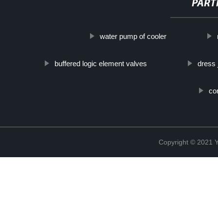
PART
water pump of cooler
buffered logic element valves
dress 
co
Copyright © 2021 Y