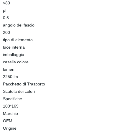
>80
pf
0.5
angolo del fascio
200
tipo di elemento
luce interna
imballaggio
casella colore
lumen
2250 lm
Pacchetto di Trasporto
Scatola dei colori
Specifiche
100*169
Marchio
OEM
Origine