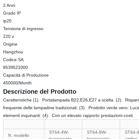
2 Anni
Grado IP
ip20
Tensione di ingresso
220 v
Origine
Hangzhou
Codice SA
8539521000
Capacità di Produzione
450000/Month
Descrizione del Prodotto
Caratteristiche (1). Portalampada B22,E26,E27 a scelta. (2). Risparmia 
frequente delle lampadine tradizionali. (3). Prodotto verde vero: Lu
elementi inquinanti. (4). Con un elevato rapporto prestazioni-costi.
ST64-4W-
ST64-8W-
ST64-
N. modello
trasparente
trasparente
ambra