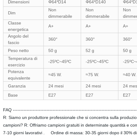
Dimensioni
Φ64*D14
Φ64*D140
Φ64*D
Non
Non
Non
Dim
dimmerabile
dimmerabile
dimmer
Classe
A+
A+
A+
energetica
Angolo del
360°
360°
360°
fascio
Peso netto
50 g
52 g
50 g
Temperatura di
-25ºC~45ºC
-25ºC~45ºC
-25ºC~
esercizio
Potenza
≈45 W.
≈75 W.
≈40 W.
equivalente
Garanzia
24 mesi
24 mesi
24 mes
Base
E27
E27
E27
FAQ ---------------------------------------------------------------------------
R: Siamo un produttore professionale che si concentra sulla produzio
campioni? R: Offriamo campioni gratuiti in determinate quantità e co
7-10 giorni lavorativi . Ordine di massa: 30-35 giorni dopo il 30% di