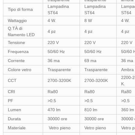
Lampadina
Lampadina
Lampa
Tipo di forma
ST64
ST64
ST64
Wattaggio
4 W.
8 W
4 W.
Q.TÀ di
4 pz
4 pz
4 pz
filamento LED
Tensione
220 V
220 V
220 V
Frequenza
50/60 Hz
50/60 Hz
50/60 
Corrente
36 ma
69 ma
36 ma
Colore vetro
Trasparente
Trasparente
Ambra
2200-2
CCT
2700-3200K
2700-3200K
K.
CRI
Ra80
Ra80
Ra80
PF
>0.5
>0.5
>0.5
Lumen
470 lm
810 lm
360 lm
Durata
30000 ore
30000 ore
30000 
Materiale
Vetro pieno
Vetro pieno
Vetro p