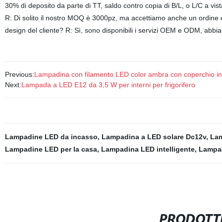
30% di deposito da parte di TT, saldo contro copia di B/L, o L/C a vi
R: Di solito il nostro MOQ è 3000pz, ma accettiamo anche un ordine ca
design del cliente? R: Sì, sono disponibili i servizi OEM e ODM, abb
Previous:
Lampadina con filamento LED color ambra con coperchio in 
Next:
Lampada a LED E12 da 3,5 W per interni per frigorifero
Lampadine LED da incasso
,
Lampadina a LED solare Dc12v
,
Lam
Lampadine LED per la casa
,
Lampadina LED intelligente
,
Lampa
PRODOTTI