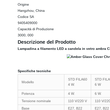
Origine
Hangzhou, China
Codice SA
9405409000
Capacità di Produzione
3000, 000
Descrizione del Prodotto
Lampadina a filamento LED a candela in vetro ambra 
Specifiche tecniche
STD FILA60
STD FIL
Modello
4 W.
6 W
Potenza
4 W.
6 W.
Tensione nominale
110 V/220 V
110 V/22
Base
E27, B22
E27, B22