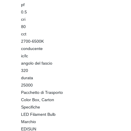
pf
0.5
cri
80
cct
2700-6500K
conducente
ic/lc
angolo del fascio
320
durata
25000
Pacchetto di Trasporto
Color Box, Carton
Specifiche
LED Filament Bulb
Marchio
EDISUN