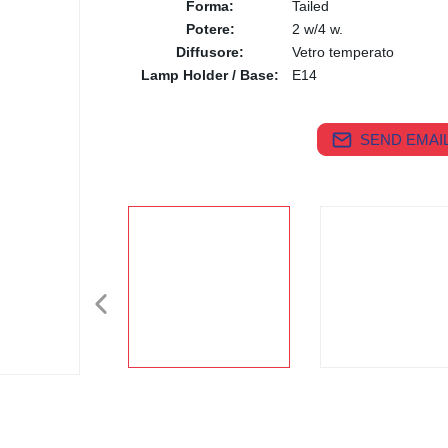
Forma:
Tailed
Potere:
2 w/4 w.
Diffusore:
Vetro temperato
Lamp Holder / Base:
E14
SEND EMAIL