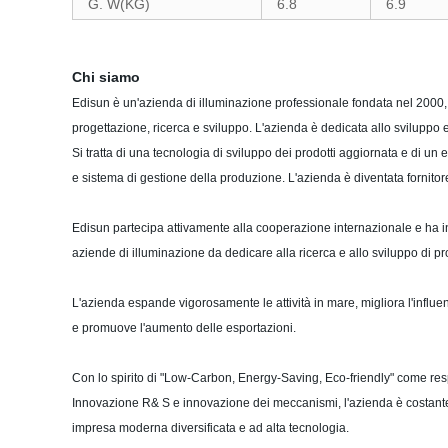
G. W(KG)
6.8
6.9
Chi siamo
Edisun è un'azienda di illuminazione professionale fondata nel 2000
progettazione, ricerca e sviluppo. L'azienda è dedicata allo sviluppo 
Si tratta di una tecnologia di sviluppo dei prodotti aggiornata e di u
e sistema di gestione della produzione. L'azienda è diventata fornitor
Edisun partecipa attivamente alla cooperazione internazionale e ha i
aziende di illuminazione da dedicare alla ricerca e allo sviluppo di pr
L'azienda espande vigorosamente le attività in mare, migliora l'influ
e promuove l'aumento delle esportazioni.
Con lo spirito di "Low-Carbon, Energy-Saving, Eco-friendly" come resp
Innovazione R& S e innovazione dei meccanismi, l'azienda è costan
impresa moderna diversificata e ad alta tecnologia.