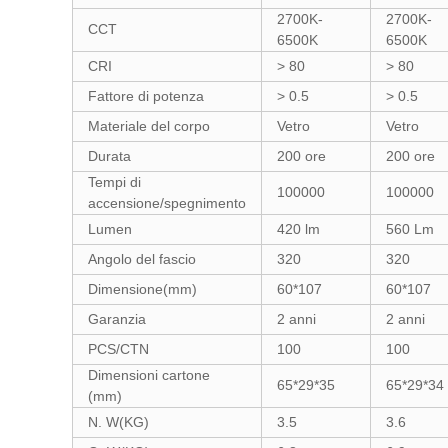
2700K-
2700K-
CCT
6500K
6500K
CRI
> 80
> 80
Fattore di potenza
> 0.5
> 0.5
Materiale del corpo
Vetro
Vetro
Durata
200 ore
200 ore
Tempi di
100000
100000
accensione/spegnimento
Lumen
420 lm
560 Lm
Angolo del fascio
320
320
Dimensione(mm)
60*107
60*107
Garanzia
2 anni
2 anni
PCS/CTN
100
100
Dimensioni cartone
65*29*35
65*29*34
(mm)
N. W(KG)
3.5
3.6