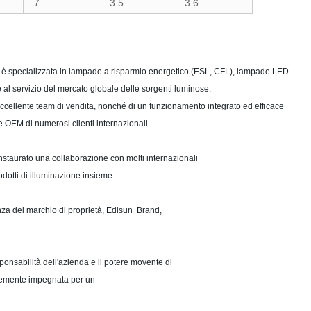
7
3.5
3.6
, è specializzata in lampade a risparmio energetico (ESL, CFL), lampade LED
e al servizio del mercato globale delle sorgenti luminose.
n eccellente team di vendita, nonché di un funzionamento integrato ed efficace
e OEM di numerosi clienti internazionali.
nstaurato una collaborazione con molti internazionali
odotti di illuminazione insieme.
enza del marchio di proprietà, Edisun Brand,
onsabilità dell'azienda e il potere movente di
temente impegnata per un