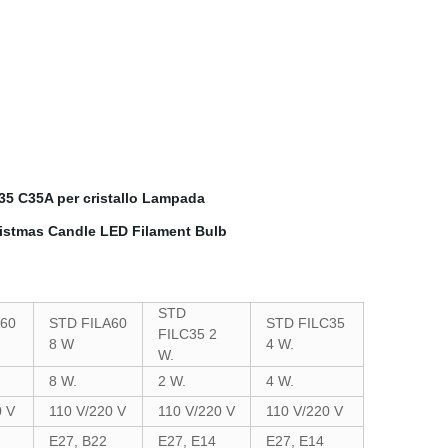
C35 C35A per cristallo Lampada
STD
A60
STD FILA60
STD FILC35
FILC35 2
8 W
4 W.
W.
8 W.
2 W.
4 W.
0 V
110 V/220 V
110 V/220 V
110 V/220 V
E27, B22
E27, E14
E27, E14