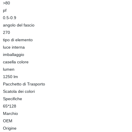
>80
pf
0.5-0.9
angolo del fascio
270
tipo di elemento
luce interna
imballaggio
casella colore
lumen
1250 lm
Pacchetto di Trasporto
Scatola dei colori
Specifiche
65*128
Marchio
OEM
Origine