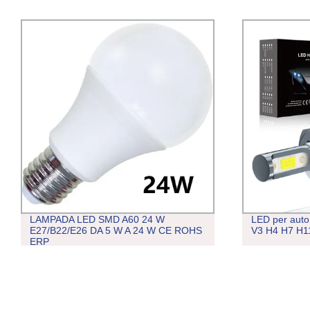
AMPADA LED SMD A60 24 W
LED per auto all&pri
27/B22/E26 DA 5 W A 24 W CE ROHS
V3 H4 H7 H11 per aut
ERP