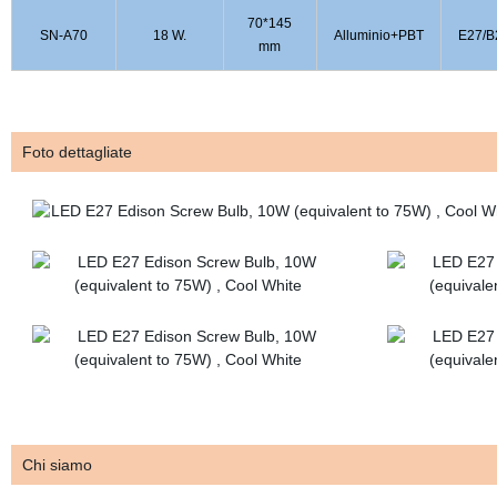
70*145
SN-A70
18 W.
Alluminio+PBT
E27/B
mm
Foto dettagliate
Chi siamo