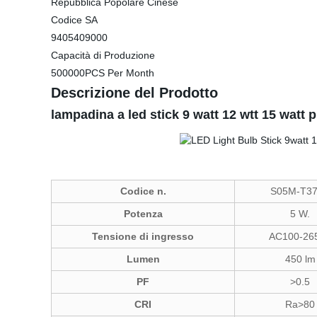
Repubblica Popolare Cinese
Codice SA
9405409000
Capacità di Produzione
500000PCS Per Month
Descrizione del Prodotto
lampadina a led stick 9 watt 12 wtt 15 watt 
Codice n.
S05M-T3
Potenza
5 W.
Tensione di ingresso
AC100-265
Lumen
450 lm
PF
>0.5
CRI
Ra>80