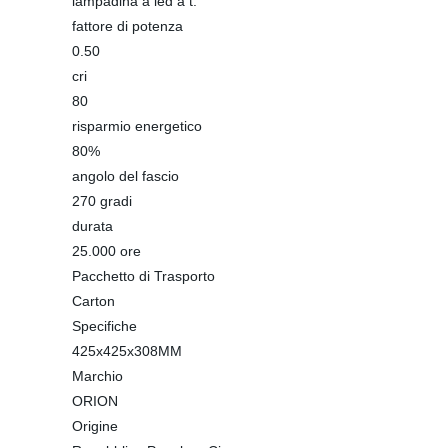
lampadina a led a t.
fattore di potenza
0.50
cri
80
risparmio energetico
80%
angolo del fascio
270 gradi
durata
25.000 ore
Pacchetto di Trasporto
Carton
Specifiche
425x425x308MM
Marchio
ORION
Origine