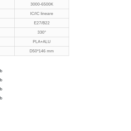
3000-6500K
IC/IC lineare
E27/B22
330°
PLA+ALU
D50*146 mm