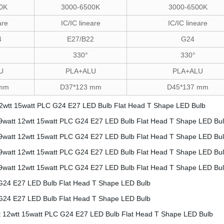
0K
3000-6500K
3000-6500K
are
IC/IC lineare
IC/IC lineare
4
E27/B22
G24
330°
330°
U
PLA+ALU
PLA+ALU
 mm
D37*123 mm
D45*137 mm