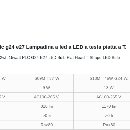
plc g24 e27 Lampadina a led a LED a testa piatta a T.
7-W
S09M-T37-W
S13M-T45W-G24-W.
9 W.
13 W.
 V.
AC100-265 V.
AC100-265 V.
810 lm
1170 lm
>0.5
>0.5
Ra>80
Ra>80