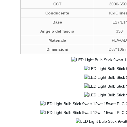
CCT
3000-650
Conducente
IC/IC line
Base
E27/E1
Angelo del fascio
330°
Materiale
PLA+AL
Dimensioni
D37*105