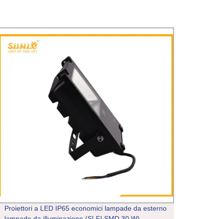
Proiettori a LED IP65 economici lampade da esterno
Pure 
lampade da illuminazione (SLFI SMD 30 W)
proie