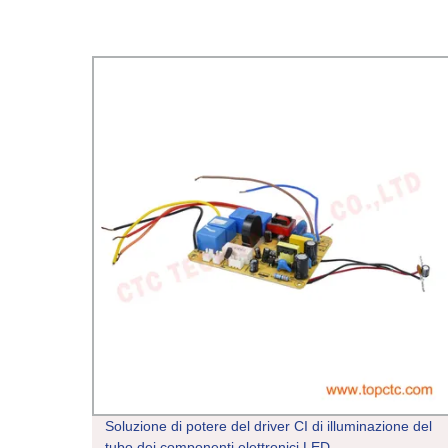
a LED
Soluzione di potere del driver CI di illuminazione del
DA 1,8
tubo dei componenti elettronici LED