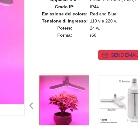
Grado IP:
IP44
Emissione del colore:
Red and Blue
Tensione di ingresso:
110 v e 220 v.
Potere:
24 w.
Forma:
r60
SEND EMAIL