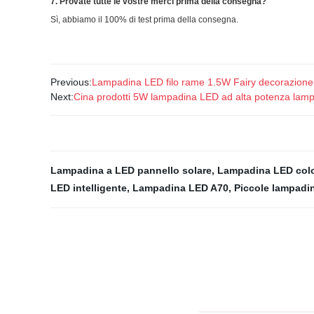
7. Provate tutte le vostre merci prima della consegna?
Sì, abbiamo il 100% di test prima della consegna.
Previous:
Lampadina LED filo rame 1.5W Fairy decorazione d
Next:
Cina prodotti 5W lampadina LED ad alta potenza lam
Lampadina a LED pannello solare
,
Lampadina LED colo
LED intelligente
,
Lampadina LED A70
,
Piccole lampadi