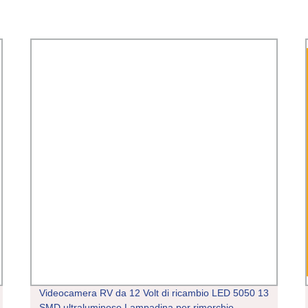
Videocamera RV da 12 Volt di ricambio LED 5050 13
SMD ultraluminoso Lampadina per rimorchio