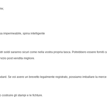
ie;
esa impermeabile, spina intelligente
ostri soldi saranno sicuri come nella vostra propria tasca. Potrebbero essere forniti
izio post vendita migliore.
tandard. Se voi avere un brevetto legalmente registrato, possiamo imballare la merc
costruire gli stampi e le fichture.