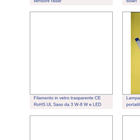
sensore radar
solari
Filamento in vetro trasparente CE
Lampa
RoHS UL Saso da 3 W-8 W e LED
portati
E27 Lampadina prodotta in Cina per
luminos
illuminazione esterna domestica e
campeg
aziendale Presso la Best Distributor
Supplier Factory