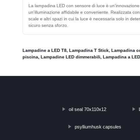
La lampadina LED con sensore di luce è un'innovazione s
un'illuminazione affidabile e conveniente. Realizzata co
scale e altri spazi in cui la luce è necessaria solo in d
sicuro senza sforzo.
Lampadine a LED T8
,
Lampadina T Stick
,
Lampadina co
piscina
,
Lampadine LED dimmerabili
,
Lampadina a LED
oil seal 70x110x12
psylliumhusk capsules