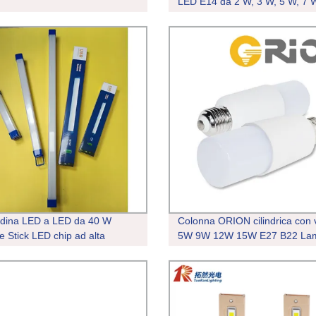
LED E14 da 2 W, 3 W, 5 W, 7 
Lampadine Personalizzazione 
base
dina LED a LED da 40 W
Colonna ORION cilindrica con v
le Stick LED chip ad alta
5W 9W 12W 15W E27 B22 La
ità Per il mercato notturno del
LED lampada T37 T45 T50
gio di magazzino
lampadine