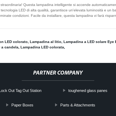
traordinaria! Questa lampadina intelligente si accende automaticamente
n tecnologia LED di alta qualità, garantisce un'elevata luminosità e un 
eterminate condizioni. Facile da installare, questa lampadina vi farà ri
n LED colorato
,
Lampadina al litio
,
Lampadina a LED solare Eye 
 a candela
,
Lampadina LED colorata
,
PARTNER COMPANY
Lock Out Tag Out Station
toughened glass panes
Paper Boxes
Parts & Attachments