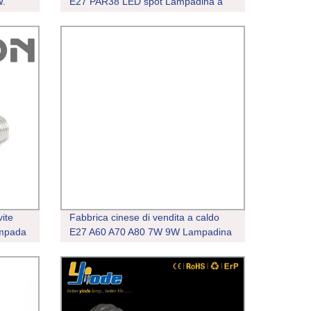
W.
E27 PAR38 LED spot Lampadina a
di
globo
ite
Fabbrica cinese di vendita a caldo
mpada
E27 A60 A70 A80 7W 9W Lampadina
LED da 12 W, 15 W, 18 W per la casa