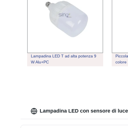
Lampadina LED T ad alta potenza 9
Piccol
W Alu+PC
colore
LED T
Lampadina LED con sensore di luce -