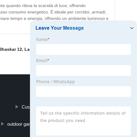
 quando rileva la scarsità di luce, offrendo
basso consumo energetico. È ideale per corridoi, armadi,
sparmiare tempo e energia, offrendo un ambiente luminoso e
Bhaskar 12
,
Lampadina LED solare
,
Lampadina LED per
Cushioned Shower Seat
outdoor garbage receptacles