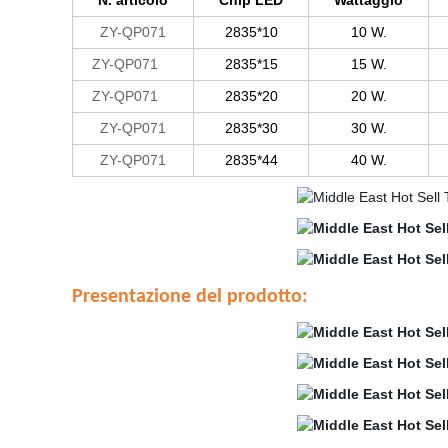
N. articolo
Chip LED
Wattaggio
ZY-QP071
2835*10
10 W.
ZY-QP071
2835*15
15 W.
ZY-QP071
2835*20
20 W.
ZY-QP071
2835*30
30 W.
ZY-QP071
2835*44
40 W.
Presentazione del prodotto: