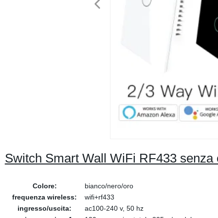
Switch Smart Wall WiFi RF433 senza c
Colore:
bianco/nero/oro
frequenza wireless:
wifi+rf433
ingresso/uscita:
ac100-240 v, 50 hz