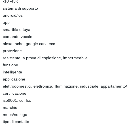
-10~45′c
sistema di supporto
android/ios
app
smartlife e tuya
comando vocale
alexa, acho, google casa ecc
protezione
resistente, a prova di esplosione, impermeabile
funzione
intelligente
applicazione
elettrodomestici, elettronica, illuminazione, industriale, appartamento
certificazione
iso9001, ce, fcc
marchio
moes/no logo
tipo di contatto