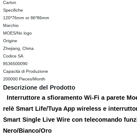
Carton
Specifiche
120*76mm or 86*86mm
Marchio
MOES/No logo
Origine
Zhejiang, China
Codice SA
8536500090
Capacità di Produzione
200000 Pieces/Month
Descrizione del Prodotto
Interruttore a sfioramento Wi-Fi a parete M
relè Smart Life/Tuya App wireless e interruttor
Smart Single Live Wire con telecomando fun
Nero/Bianco/Oro