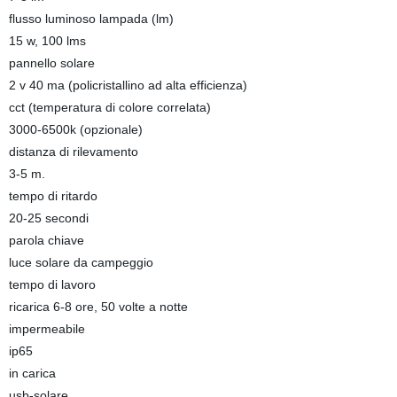
flusso luminoso lampada (lm)
15 w, 100 lms
pannello solare
2 v 40 ma (policristallino ad alta efficienza)
cct (temperatura di colore correlata)
3000-6500k (opzionale)
distanza di rilevamento
3-5 m.
tempo di ritardo
20-25 secondi
parola chiave
luce solare da campeggio
tempo di lavoro
ricarica 6-8 ore, 50 volte a notte
impermeabile
ip65
in carica
usb-solare