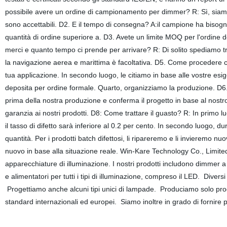
possibile avere un ordine di campionamento per dimmer? R: Sì, siamo li
sono accettabili. D2. E il tempo di consegna? A:il campione ha bisogn
quantità di ordine superiore a. D3. Avete un limite MOQ per l'ordine
merci e quanto tempo ci prende per arrivare? R: Di solito spediamo tr
la navigazione aerea e marittima è facoltativa. D5. Come procedere c
tua applicazione. In secondo luogo, le citiamo in base alle vostre esig
deposita per ordine formale. Quarto, organizziamo la produzione. D6.
prima della nostra produzione e conferma il progetto in base al nostro 
garanzia ai nostri prodotti. D8: Come trattare il guasto? R: In primo luo
il tasso di difetto sarà inferiore al 0.2 per cento. In secondo luogo, d
quantità. Per i prodotti batch difettosi, li ripareremo e li invieremo 
nuovo in base alla situazione reale. Win-Kare Technology Co., Limited
apparecchiature di illuminazione. I nostri prodotti includono dimmer a
e alimentatori per tutti i tipi di illuminazione, compreso il LED. Divers
Progettiamo anche alcuni tipi unici di lampade. Produciamo solo prodott
standard internazionali ed europei. Siamo inoltre in grado di for