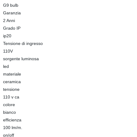
G9 bulb
Garanzia
2 Anni
Grado IP
ip20
Tensione di ingresso
110V
sorgente luminosa
led
materiale
ceramica
tensione
110 v ca
colore
bianco
efficienza
100 lm/m.
on/off