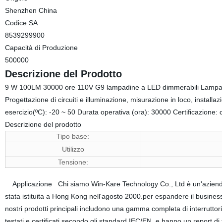
Shenzhen China
Codice SA
8539299900
Capacità di Produzione
500000
Descrizione del Prodotto
9 W 100LM 30000 ore 110V G9 lampadine a LED dimmerabili Lampada L
Progettazione di circuiti e illuminazione, misurazione in loco, instal
esercizio(ºC): -20 ~ 50 Durata operativa (ora): 30000 Certificazion
Descrizione del prodotto
Tipo base:
G
Utilizzo
Tensione:
Applicazione Chi siamo Win-Kare Technology Co., Ltd è un'azienda es
stata istituita a Hong Kong nell'agosto 2000.per espandere il business
nostri prodotti principali includono una gamma completa di interruttori,
testati e certificati secondo gli standard IEC/EN, e hanno un report d