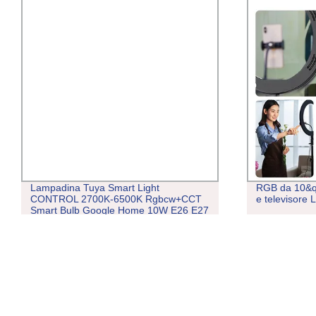
Lampadina Tuya Smart Light
RGB da 10&qu
CONTROL 2700K-6500K Rgbcw+CCT
e televisore
Smart Bulb Google Home 10W E26 E27
B22 T37 LED Tuya WiFi Lampadina
Smart Life