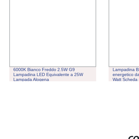
6000K Bianco Freddo 2.5W G9
Lampadina B2
Lampadina LED Equivalente a 25W
energetico d
Lampada Alogena
Watt Scheda 
durevole e di
personalizzat
due anni di g