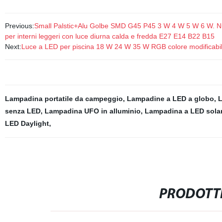
Previous:
Small Palstic+Alu Golbe SMD G45 P45 3 W 4 W 5 W 6 W. 
per interni leggeri con luce diurna calda e fredda E27 E14 B22 B15
Next:
Luce a LED per piscina 18 W 24 W 35 W RGB colore modificab
Lampadina portatile da campeggio
,
Lampadine a LED a globo
,
L
senza LED
,
Lampadina UFO in alluminio
,
Lampadina a LED sola
LED Daylight
,
PRODOTTI