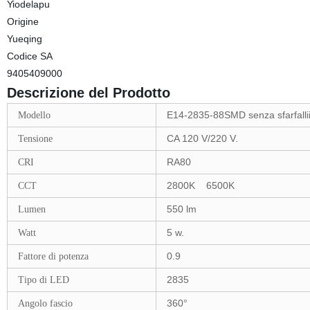
Yiodelapu
Origine
Yueqing
Codice SA
9405409000
Descrizione del Prodotto
E14-2835-88SMD senza sfarfalli
Modello
CA 120 V/220 V.
Tensione
RA80
CRI
2800K 6500K
CCT
550 lm
Lumen
5 w.
Watt
0.9
Fattore di potenza
2835
Tipo di LED
360°
Angolo fascio