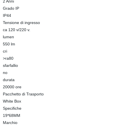
2 Anni
Grado IP
IP44
Tensione di ingresso
ca 120 v/220 v.
lumen
550 lm
cri
>ra80
sfarfallio
no
durata
20000 ore
Pacchetto di Trasporto
White Box
Specifiche
19*68MM
Marchio