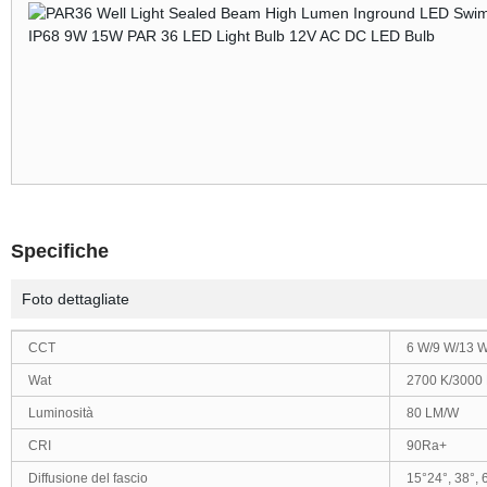
Specifiche
Foto dettagliate
CCT
6 W/9 W/13 W
Wat
2700 K
/3000
Luminosità
80 LM/W
CRI
90Ra+
Diffusione del fascio
15
°
24°, 38°,
6