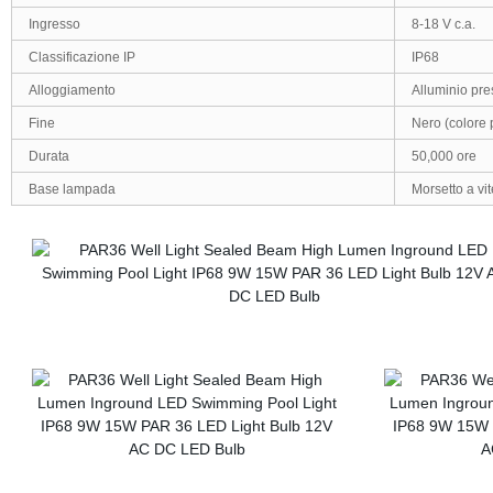
Ingresso
8-18 V
c.a.
Classificazione IP
IP68
Alloggiamento
Alluminio pre
Fine
Nero
(colore 
Durata
50,000
ore
Base lampada
Morsetto a vit