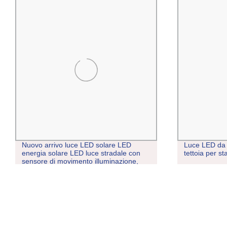
Nuovo arrivo luce LED solare LED
Luce LED da
energia solare LED luce stradale con
tettoia per st
sensore di movimento illuminazione,
all&prime;ingrosso piccolo formato
pannello solare modulo energia solare
lampadina lumen elevato