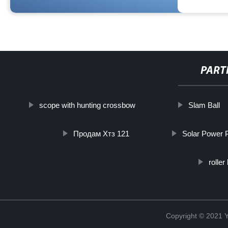
PART
scope with hunting crossbow
Slam Ball
Продам Хтз 121
Solar Power P
rolle
Copyright © 2021 Y