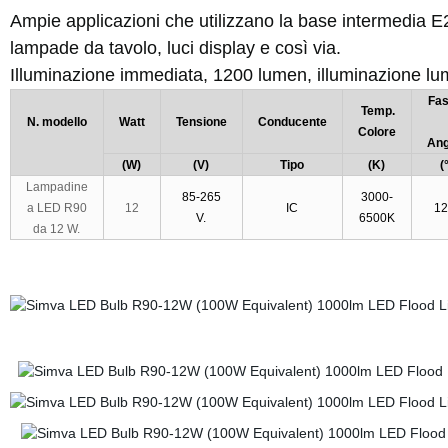
Ampie applicazioni che utilizzano la base intermedia E2
lampade da tavolo, luci display e così via.
Illuminazione immediata, 1200 lumen, illuminazione lu
Fas
Temp.
N. modello
Watt
Tensione
Conducente
Colore
Ang
(W)
(V)
Tipo
(K)
(
Lampadine
85-265
3000-
a LED R90
12
IC
12
V.
6500K
da 12 W.