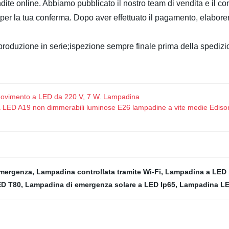
dite online. Abbiamo pubblicato il nostro team di vendita e il con
o per la tua conferma. Dopo aver effettuato il pagamento, elabore
oduzione in serie;ispezione sempre finale prima della spedizi
ovimento a LED da 220 V, 7 W. Lampadina
 LED A19 non dimmerabili luminose E26 lampadine a vite medie Edison 
emergenza
,
Lampadina controllata tramite Wi-Fi
,
Lampadina a LED p
ED T80
,
Lampadina di emergenza solare a LED Ip65
,
Lampadina LE