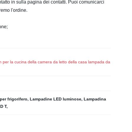
tatto in sulla pagina dei contatti. Puoi comunicarci
remo l'ordine.
one;
per la cucina della camera da letto della casa lampada da
er frigorifero
,
Lampadine LED luminose
,
Lampadina
D T
,