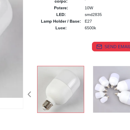
corpo:
Potere:
10W
LED:
smd2835
Lamp Holder / Base:
E27
Luce:
6500k
SEND EMAIL