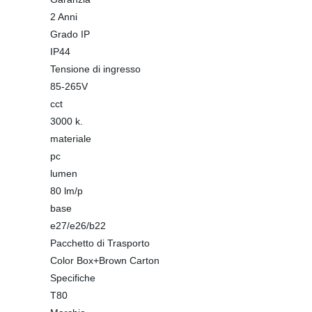
2 Anni
Grado IP
IP44
Tensione di ingresso
85-265V
cct
3000 k.
materiale
pc
lumen
80 lm/p
base
e27/e26/b22
Pacchetto di Trasporto
Color Box+Brown Carton
Specifiche
T80