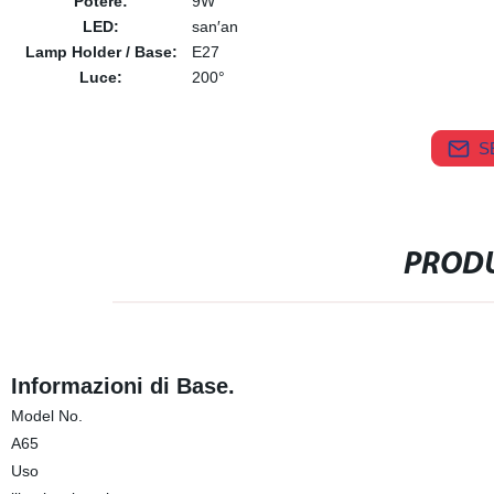
Potere:
9W
LED:
san′an
Lamp Holder / Base:
E27
Luce:
200°
S
PRODU
Informazioni di Base.
Model No.
A65
Uso