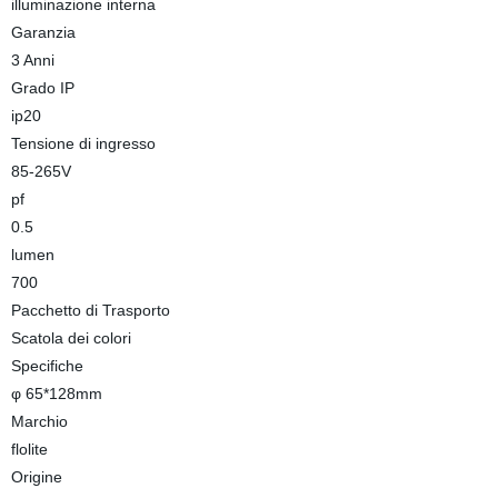
illuminazione interna
Garanzia
3 Anni
Grado IP
ip20
Tensione di ingresso
85-265V
pf
0.5
lumen
700
Pacchetto di Trasporto
Scatola dei colori
Specifiche
φ 65*128mm
Marchio
flolite
Origine