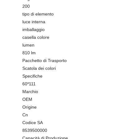
200
tipo di elemento
luce interna
imballaggio
casella colore
lumen
810 lm
Pacchetto di Trasporto
Scatola dei colori
Specifiche
60*111
Marchio
OEM
Origine
Cn
Codice SA
8539500000
Capacità di Produzione