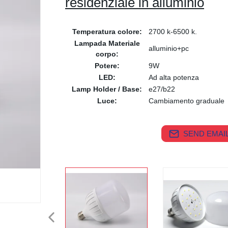
residenziale in alluminio
Temperatura colore:
2700 k-6500 k.
Lampada Materiale
alluminio+pc
corpo:
Potere:
9W
LED:
Ad alta potenza
Lamp Holder / Base:
e27/b22
Luce:
Cambiamento graduale
SEND EMAIL