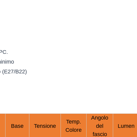
+PC.
 minimo
o (E27/B22)
Angolo
Temp.
Base
Tensione
del
Lumen
Colore
fascio