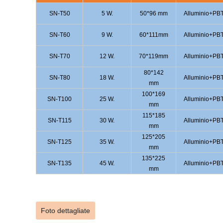
SN-T50
5 W.
50*96 mm
Alluminio+PB
SN-T60
9 W.
60*111mm
Alluminio+PB
SN-T70
12 W.
70*119mm
Alluminio+PB
80*142
SN-T80
18 W.
Alluminio+PB
mm
100*169
SN-T100
25 W.
Alluminio+PB
mm
115*185
SN-T115
30 W.
Alluminio+PB
mm
125*205
SN-T125
35 W.
Alluminio+PB
mm
135*225
SN-T135
45 W.
Alluminio+PB
mm
Foto dettagliate