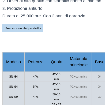
2. Driver di alta qualità con sfarfallio ridotto al minimo
3. Protezione antiurto
Durata di 25.000 ore. Con 2 anni di garanzia.
Descrizione del prodotto
Materiale
Modello
Potenza
Quota
Base
principale
42x16
SN-G4
4 W.
PC+ceramica
G4
mm
42x16
SN-G4
5 W.
PC+ceramica
G4
mm
50x16
SN-G9
4 W.
PC+ceramica
G9
mm
55 x 17