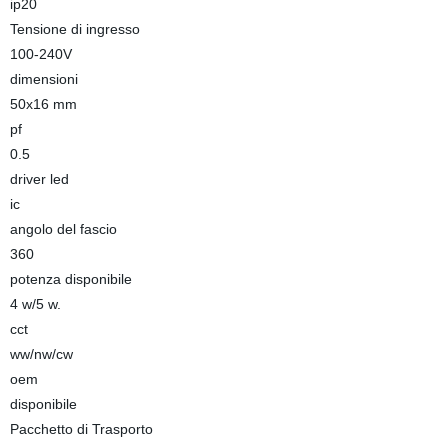
ip20
Tensione di ingresso
100-240V
dimensioni
50x16 mm
pf
0.5
driver led
ic
angolo del fascio
360
potenza disponibile
4 w/5 w.
cct
ww/nw/cw
oem
disponibile
Pacchetto di Trasporto