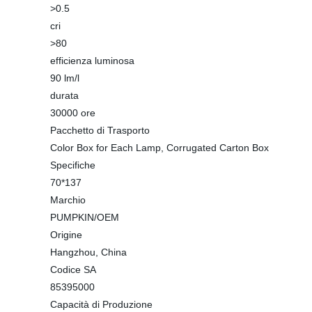
>0.5
cri
>80
efficienza luminosa
90 lm/l
durata
30000 ore
Pacchetto di Trasporto
Color Box for Each Lamp, Corrugated Carton Box
Specifiche
70*137
Marchio
PUMPKIN/OEM
Origine
Hangzhou, China
Codice SA
85395000
Capacità di Produzione