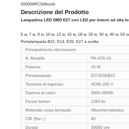
500000PCS/Month
Descrizione del Prodotto
Lampadina LED SMD E27 con LED per interni ad alta lu
5 w, 7 w, 9 w, 10 w, 12 w, 15 w, 18 w, 20 w, 30 w, 40 w, 50 w
Portalampada B22, E14, E26, E27 a scelta
Principalmente informazioni
N. Modello
PK-A70-15
Potenza:
15 W.
Portalampada:
E27/E26/B22
Tensione di ingresso:
AC85-265 V.
Gamma di colori:
3000-6500K
Flusso lumen:
1250 lm
Materiale corpo lampada:
Alluminio+plastica
CRI (Ra> ):
80
Durata
30000 ore