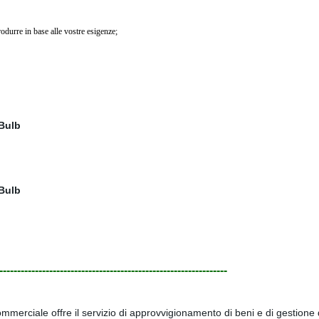
rodurre in base alle vostre esigenze;
----------------------------------------------------------------
erciale offre il servizio di approvvigionamento di beni e di gestione d