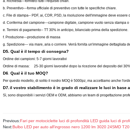
a. Richiesta---forniteci tutti i requisiti chiari.
b. Preventivo---forma ufficiale di preventivo con tutte le specifiche chiare.
c. File di stampa-- PDF, ai, CDR, PSD, la risoluzione dell'immagine deve essere 
d. Conferma del campione---campione digitale, campione vuoto senza stampa o
e. Termini di pagamento-- TT 30% in anticipo, bilanciato prima della spedizione.
f. Produzione---produzione di massa
g. Spedizione--- via mare, aria o corriere. Verrà fornita un'immagine dettagliata d
D5. Qual è il tempo di consegna?
Ordine dei campioni: 5-7 giorni lavorativi
Ordine di massa: 25-30 giorni lavorativi dopo la ricezione del deposito del 30%
D6
.
Qual è il tuo MOQ?
Per questo modello, di solito il nostro MOQ è 5000pz, ma accettiamo anche l'ord
D7
il vostro stabilimento è in grado di realizzare le luci in base 
.
Sì, sono disponibili i servizi OEM e ODM, abbiamo un team di progettazione pro
Previous:
Fari per motociclette luci di profondità LED guida luci di 
Next:
Bulbo LED per auto all′ingrosso nero 1200 lm 3020 24SMD T20 S