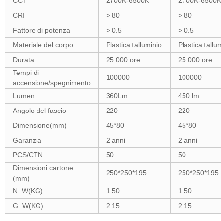
CCT
2700K-6500K
2700K-6500K
CRI
> 80
> 80
Fattore di potenza
> 0.5
> 0.5
Materiale del corpo
Plastica+alluminio
Plastica+allu
Durata
25.000 ore
25.000 ore
Tempi di
100000
100000
accensione/spegnimento
Lumen
360Lm
450 lm
Angolo del fascio
220
220
Dimensione(mm)
45*80
45*80
Garanzia
2 anni
2 anni
PCS/CTN
50
50
Dimensioni cartone
250*250*195
250*250*195
(mm)
N. W(KG)
1.50
1.50
G. W(KG)
2.15
2.15