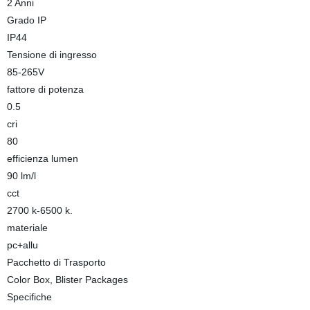
2 Anni
Grado IP
IP44
Tensione di ingresso
85-265V
fattore di potenza
0.5
cri
80
efficienza lumen
90 lm/l
cct
2700 k-6500 k.
materiale
pc+allu
Pacchetto di Trasporto
Color Box, Blister Packages
Specifiche