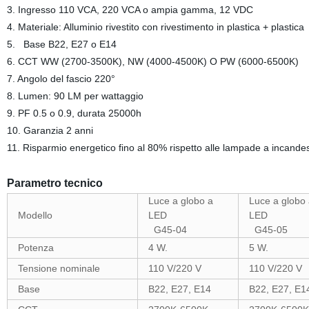
3. Ingresso 110 VCA, 220 VCA o ampia gamma, 12 VDC
4. Materiale: Alluminio rivestito con rivestimento in plastica + plastica
5. Base B22, E27 o E14
6. CCT WW (2700-3500K), NW (4000-4500K) O PW (6000-6500K)
7. Angolo del fascio 220°
8. Lumen: 90 LM per wattaggio
9. PF 0.5 o 0.9, durata 25000h
10. Garanzia 2 anni
11. Risparmio energetico fino al 80% rispetto alle lampade a incand
Parametro tecnico
Luce a globo a
Luce a globo
Modello
LED
LED
G45-04
G45-05
Potenza
4 W.
5 W.
Tensione nominale
110 V/220 V
110 V/220 V
Base
B22, E27, E14
B22, E27, E1