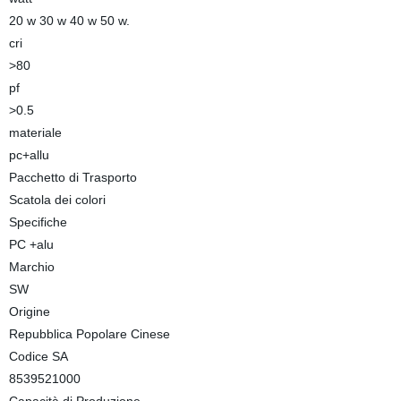
20 w 30 w 40 w 50 w.
cri
>80
pf
>0.5
materiale
pc+allu
Pacchetto di Trasporto
Scatola dei colori
Specifiche
PC +alu
Marchio
SW
Origine
Repubblica Popolare Cinese
Codice SA
8539521000