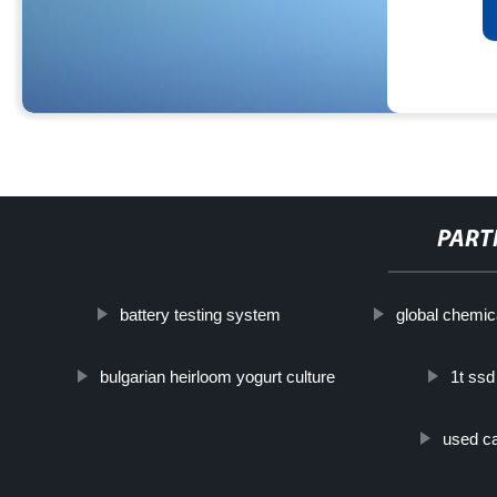
PART
battery testing system
global chemica
bulgarian heirloom yogurt culture
1t ssd
used ca