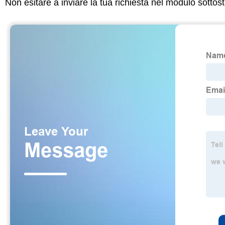
Non esitare a inviare la tua richiesta nel modulo sotto