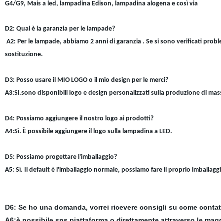
G4/G9, Mais a led, lampadina Edison, lampadina alogena e così via
D2: Qual è la garanzia per le lampade?
A2: Per le lampade, abbiamo 2 anni di garanzia . Se si sono verificati proble
sostituzione.
D3: Posso usare il MIO LOGO o il mio design per le merci?
A3:Sì.sono disponibili logo e design personalizzati sulla produzione di mas
D4: Possiamo aggiungere il nostro logo ai prodotti?
A4:Sì. È possibile aggiungere il logo sulla lampadina a LED.
D5: Possiamo progettare l'imballaggio?
A5: Sì. Il default è l'imballaggio normale, possiamo fare il proprio imballaggi
D6: Se ho una domanda, vorrei ricevere consigli su come contat
A6:è possibile sns piattaforma o direttamente attraverso le magg