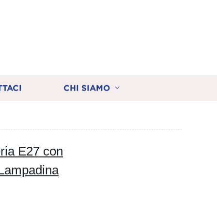
TTACI
CHI SIAMO
eria E27 con
 Lampadina