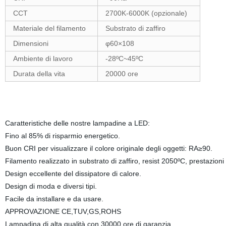
CCT
2700K-6000K (opzionale)
Materiale del filamento
Substrato di zaffiro
Dimensioni
φ60×108
Ambiente di lavoro
-28ºC~45ºC
Durata della vita
20000 ore
Caratteristiche delle nostre lampadine a LED:
Fino al 85% di risparmio energetico.
Buon CRI per visualizzare il colore originale degli oggetti: RA≥90.
Filamento realizzato in substrato di zaffiro, resist 2050ºC, prestazioni 
Design eccellente del dissipatore di calore.
Design di moda e diversi tipi.
Facile da installare e da usare.
APPROVAZIONE CE,TUV,GS,ROHS
Lampadina di alta qualità con 30000 ore di garanzia.