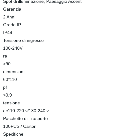
Spot di illuminazione, Paesaggio Accent
Garanzia
2 Anni
Grado IP
IP44
Tensione di ingresso
100-240V
ra
>90
dimensioni
60*110
pf
>0.9
tensione
ac110-220 v/130-240 v.
Pacchetto di Trasporto
100PCS / Carton
Specifiche