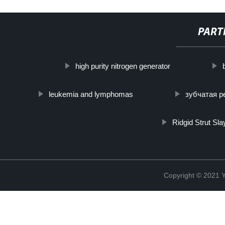
PART
high purity nitrogen generator
leukemia and lymphomas
зубчатая р
Ridgid Strut Sla
Copyright © 2021 Y