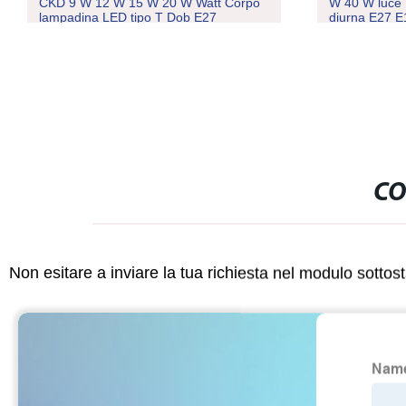
CKD 9 W 12 W 15 W 20 W Watt Corpo
W 40 W luce 
lampadina LED tipo T Dob E27
diurna E27 E
Lampadina LED SKD Raw Material
Prestazioni 
ERP
CO
Non esitare a inviare la tua richiesta nel modulo sotto