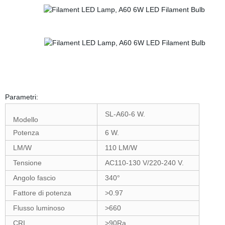
Parametri:
SL-A60-6 W.
Modello
Potenza
6 W.
LM/W
110 LM/W
Tensione
AC110-130 V/220-240 V.
Angolo fascio
340°
Fattore di potenza
>0.97
Flusso luminoso
>660
CRI
>90Ra