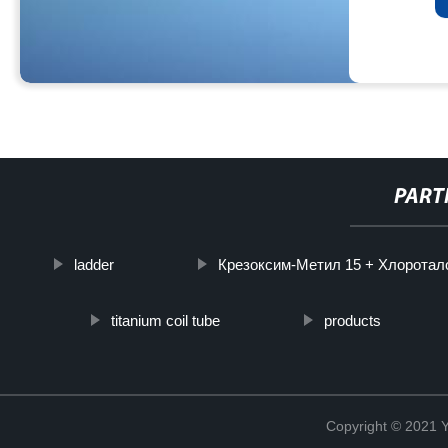
PART
ladder
Крезоксим-Метил 15 + Хлоротало
titanium coil tube
products
Copyright © 2021 Y