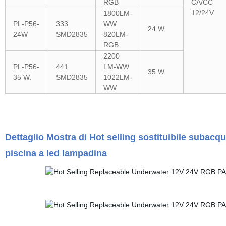
RGB
CA/CC
12/24V
1800LM-
PL-P56-
333
WW
24 W.
24W
SMD2835
820LM-
RGB
2200
PL-P56-
441
LM-WW
35 W.
35 W.
SMD2835
1022LM-
WW
Dettaglio Mostra di Hot selling sostituibile subacq
piscina a led lampadina