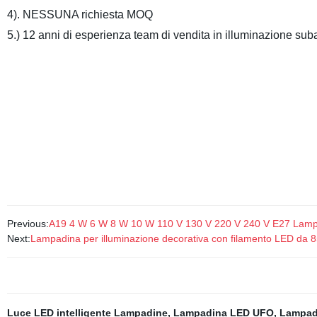
4). NESSUNA richiesta MOQ
5.) 12 anni di esperienza team di vendita in illuminazione su
2021 aggiornamento resina di riempimento per montaggio a paret
illuminazione piscina a LED
2021 aggiornamento resina di riempimento per montaggio a paret
illuminazione piscina a LED
2021 aggiornamento resina di riempimento per montaggio a paret
illuminazione piscina a LED
Previous:
A19 4 W 6 W 8 W 10 W 110 V 130 V 220 V 240 V E27 Lamp
Next:
Lampadina per illuminazione decorativa con filamento LED da 85
Luce LED intelligente Lampadine
,
Lampadina LED UFO
,
Lampadi