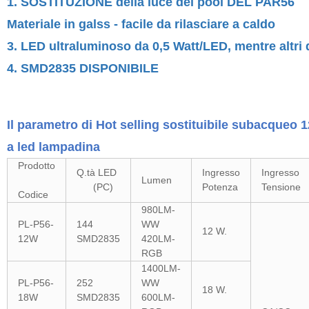
1. SOSTITUZIONE della luce del pool DEL PAR56
Materiale in galss - facile da rilasciare a caldo
3. LED ultraluminoso da 0,5 Watt/LED, mentre altri
4. SMD2835 DISPONIBILE
Il parametro di Hot selling sostituibile subacqueo 1
a led lampadina
Prodotto
Q.tà LED
Ingresso
Ingresso
Lumen
(PC)
Potenza
Tensione
Codice
980LM-
PL-P56-
144
WW
12 W.
12W
SMD2835
420LM-
RGB
1400LM-
PL-P56-
252
WW
18 W.
18W
SMD2835
600LM-