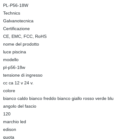
PL-P56-18W
Technics
Galvanotecnica
Certificazione
CE, EMC, FCC, RoHS
nome del prodotto
luce piscina
modello
pl-p56-18w
tensione di ingresso
cc ca 12 v 24 v.
colore
bianco caldo bianco freddo bianco giallo rosso verde blu
angolo del fascio
120
marchio led
edison
quota