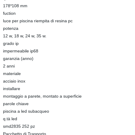
178*108 mm
fuction
luce per piscina riempita di resina pc
potenza
12 w, 18 w, 24 w, 35 w.
grado ip
impermeabile ip68
garanzia (anno)
2 anni
materiale
acciaio inox
installare
montaggio a parete, montato a superficie
parole chiave
piscina a led subacqueo
q.tà led
smd2835 252 pz
Pacchetto di Trasporto