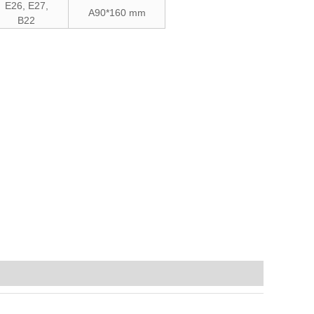
E26, E27,
A90*160 mm
B22