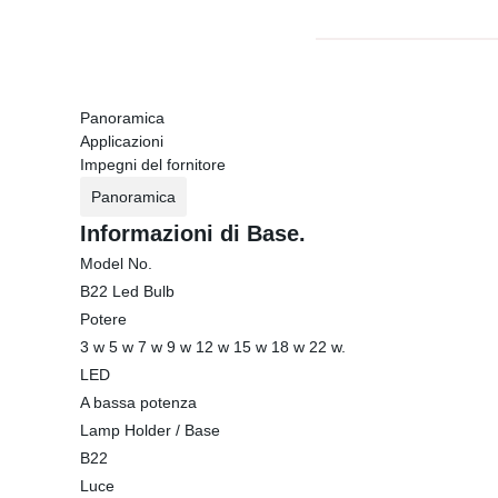
Panoramica
Applicazioni
Impegni del fornitore
Panoramica
Informazioni di Base.
Model No.
B22 Led Bulb
Potere
3 w 5 w 7 w 9 w 12 w 15 w 18 w 22 w.
LED
A bassa potenza
Lamp Holder / Base
B22
Luce