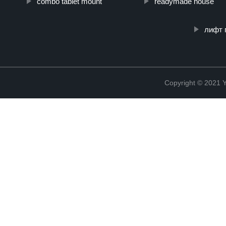
combo tablet mount
readymade house
лифт 
Copyright © 2021 Y