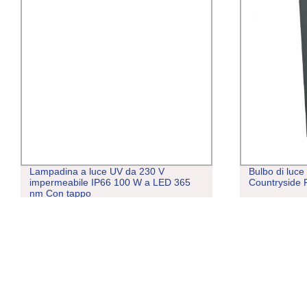
0 V
Bulbo di luce spot LED solare Outdoor
 LED 365
Countryside Project Outdoor