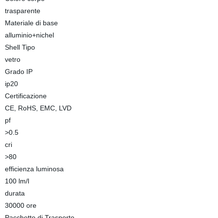
trasparente
Materiale di base
alluminio+nichel
Shell Tipo
vetro
Grado IP
ip20
Certificazione
CE, RoHS, EMC, LVD
pf
>0.5
cri
>80
efficienza luminosa
100 lm/l
durata
30000 ore
Pacchetto di Trasporto