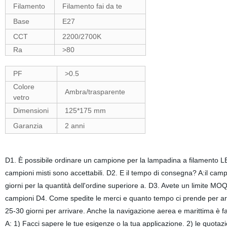
Filamento
Filamento fai da te
Base
E27
CCT
2200/2700K
Ra
>80
PF
>0.5
Colore
Ambra/trasparente
vetro
Dimensioni
125*175 mm
Garanzia
2 anni
D1. È possibile ordinare un campione per la lampadina a filamento LED? 
campioni misti sono accettabili. D2. E il tempo di consegna? A:il cam
giorni per la quantità dell'ordine superiore a. D3. Avete un limite MO
campioni D4. Come spedite le merci e quanto tempo ci prende per arr
25-30 giorni per arrivare. Anche la navigazione aerea e marittima è 
A: 1) Facci sapere le tue esigenze o la tua applicazione. 2) le quotazi