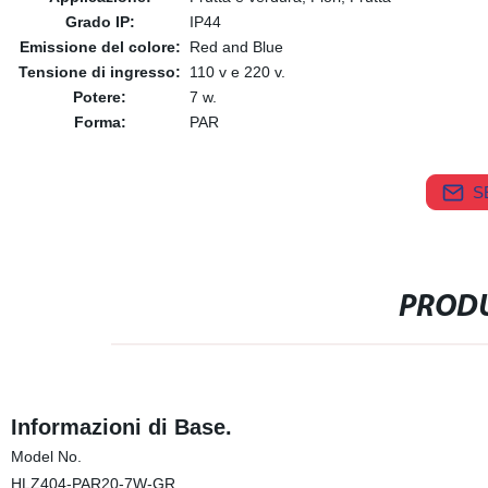
Grado IP:
IP44
Emissione del colore:
Red and Blue
Tensione di ingresso:
110 v e 220 v.
Potere:
7 w.
Forma:
PAR
S
PRODU
Informazioni di Base.
Model No.
HLZ404-PAR20-7W-GR