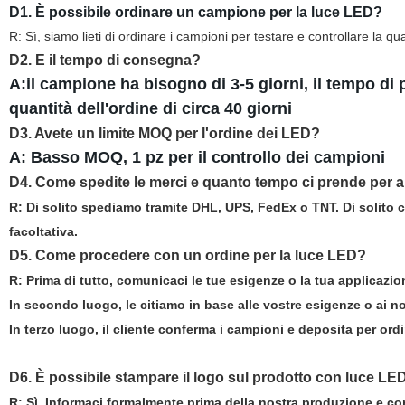
D1. È possibile ordinare un campione per la luce LED?
R: Sì, siamo lieti di ordinare i campioni per testare e controllare la qua
D2. E il tempo di consegna?
A:il campione ha bisogno di 3-5 giorni, il tempo di
quantità dell'ordine di circa 40 giorni
D3. Avete un limite MOQ per l'ordine dei LED?
A: Basso MOQ, 1 pz per il controllo dei campioni
D4.
Come spedite le merci e quanto tempo ci prende per a
R: Di solito spediamo tramite DHL, UPS, FedEx o TNT. Di solito ci
facoltativa.
D5. Come procedere con un ordine per la luce LED?
R: Prima di tutto, comunicaci le tue esigenze o la tua applicazio
In secondo luogo, le citiamo in base alle vostre esigenze o ai n
In terzo luogo, il cliente conferma i campioni e deposita per ord
D6. È possibile stampare il logo sul prodotto con luce LE
R: Sì. Informaci formalmente prima della nostra produzione e co