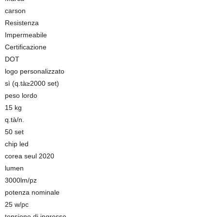
carson
Resistenza
Impermeabile
Certificazione
DOT
logo personalizzato
sì (q.tà≥2000 set)
peso lordo
15 kg
q.tà/n.
50 set
chip led
corea seul 2020
lumen
3000lm/pz
potenza nominale
25 w/pc
tensione di ingresso