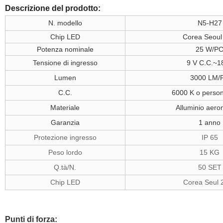
Descrizione del prodotto:
N. modello
N5-H27
Chip LED
Corea Seoul
Potenza nominale
25 W/P
Tensione di ingresso
9 V C.C.~18
Lumen
3000 LM/
C.C.
6000 K o person
Materiale
Alluminio aero
Garanzia
1 anno
Protezione ingresso
IP 65
Peso lordo
15 KG
Q.tà/N.
50 SET
Chip LED
Corea Seul 
Punti di forza: