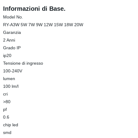
Informazioni di Base.
Model No.
RY-A3W 5W 7W 9W 12W 15W 18W 20W
Garanzia
2 Anni
Grado IP
ip20
Tensione di ingresso
100-240V
lumen
100 lm/l
cri
>80
pf
0.6
chip led
smd