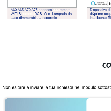
A60 A65 A70 A75 connessione remota
Dispositivo d
WiFi Bluetooth RGB+W e. Lampada da
d&prime;acqu
casa dimmerabile a risparmio
intelligente 
energetico E27 B22 Smart LED Light
LAMPADINA DA 5 W 6 W 7 W 9 W 10 W
12 W 15 W 18 W. 20 W.
CO
Non esitare a inviare la tua richiesta nel modulo sotto