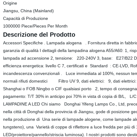
Origine
Jiangsu, China (Mainland)
Capacità di Produzione
1000000 Piece/Pieces Per Month
Descrizione del Prodotto
Accessori Specifiche . Lampada alogena . Fornitura diretta in fabbri
garanzia di qualità I dettagli della lampadina alogena A55/A60: 1, risp
lampada ad accensione 2, tensione: 220-240V 3, base: E27/B22 Dura
efficienza energetica: livello C 7, certificati e Standard : CE-LVD, 
incandescenza convenzionali . Luce immediata al 100%, nessun te
normali rifiuti domestici Filtro UV 9, dati elettrici: 9, dati ele
Shanghai o FOB Ningbo o CIF qualsiasi porto 2, tempo di consegn
pagamento: T/T 30% in anticipo poi 70% in vista di copia di B/L, L
LAMPADINE A LED Chi siamo Donghai Yifeng Lamps Co., Ltd, preceden
nella città di Donghai della provincia di Jiangsu, gode di posizione g
nella produzione di Una serie di lampade alogene, come lampade alo
tungsteno), una Varietà di coppe di riflettore a luce fredda per più di
LED/proiettore/pannello/striscia luminosa). I nostri prodotti sono des