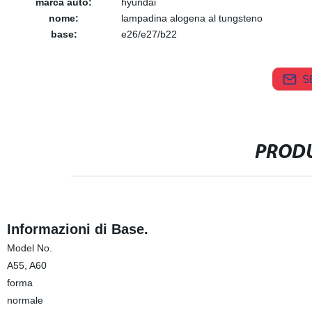
marca auto:
hyundai
nome:
lampadina alogena al tungsteno
base:
e26/e27/b22
S
PRODU
Informazioni di Base.
Model No.
A55, A60
forma
normale