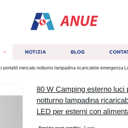
ANUE
I
NOTIZIA
BLOG
CONTA
 portatili mercato notturno lampadina ricaricabile emergenza 
80 W Camping esterno luci p
notturno lampadina ricaric
LED per esterni con alimen
Servizio post-vendita:
2 anni