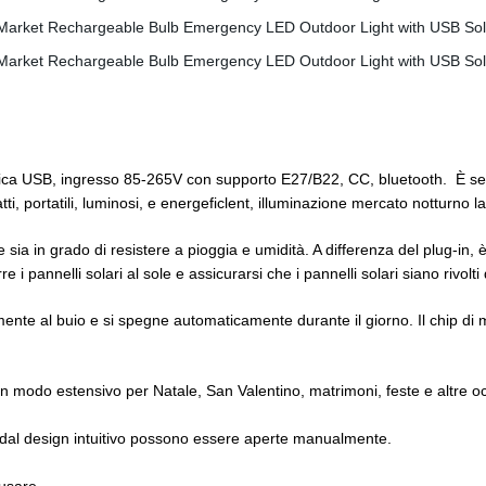
icarica USB, ingresso 85-265V con supporto E27/B22, CC, bluetooth. È 
i, portatili, luminosi, e energeficlent, illuminazione mercato notturno l
ia in grado di resistere a pioggia e umidità. A differenza del plug-in, è p
 i pannelli solari al sole e assicurarsi che i pannelli solari siano rivolti
mente al buio e si spegne automaticamente durante il giorno. Il chip di 
in modo estensivo per Natale, San Valentino, matrimoni, feste e altre oc
 dal design intuitivo possono essere aperte manualmente.