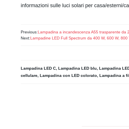
informazioni sulle luci solari per casa/esterni
Previous:
Lampadina a incandescenza A55 trasparente da 
Next:
Lampadine LED Full Spectrum da 400 W, 600 W, 800 W,
Lampadina LED C
,
Lampadina LED blu
,
Lampadina LE
cellulare
,
Lampadina con LED colorato
,
Lampadina a f