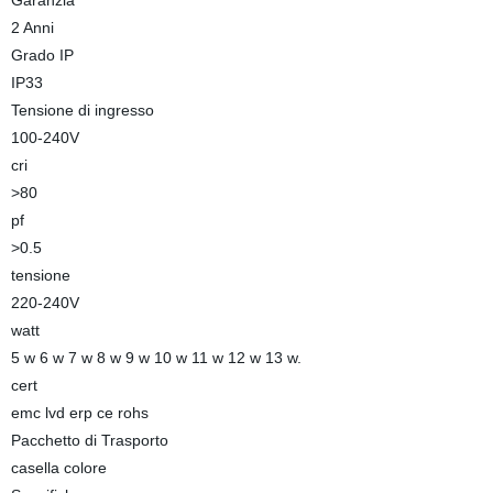
Garanzia
2 Anni
Grado IP
IP33
Tensione di ingresso
100-240V
cri
>80
pf
>0.5
tensione
220-240V
watt
5 w 6 w 7 w 8 w 9 w 10 w 11 w 12 w 13 w.
cert
emc lvd erp ce rohs
Pacchetto di Trasporto
casella colore