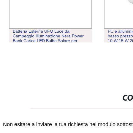
Batteria Esterna UFO Luce da
PC e allumini
Campeggio Illuminazione Nera Power
basso prezzo
Bank Carica LED Bulbo Solare per
10 W 15 W 2
Campeggio e Mercato Notturno
W T Lampadi
torcia
CO
Non esitare a inviare la tua richiesta nel modulo sotto