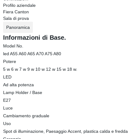
Profilo aziendale
Fiera Canton
Sala di prova
Panoramica
Informazioni di Base.
Model No.
led A55 A60 A65 A70 A75 A80
Potere
5 w 6 w 7 w 9 w 10 w 12 w 15 w 18 w.
LED
Ad alta potenza
Lamp Holder / Base
E27
Luce
Cambiamento graduale
Uso
Spot di illuminazione, Paesaggio Accent, plastica calda e fredda