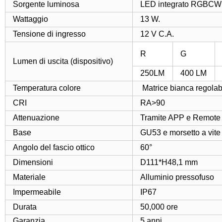
Sorgente luminosa
LED integrato RGBCW
Wattaggio
13 W.
Tensione di ingresso
12 V C.A.
R
G
Lumen di uscita (dispositivo)
250LM
400 LM
Temperatura colore
Matrice bianca regola
CRI
RA>90
Attenuazione
Tramite APP e Remote 
Base
GU53 e morsetto a vite
Angolo del fascio ottico
60°
Dimensioni
D111*H48,1 mm
Materiale
Alluminio pressofuso
Impermeabile
IP67
Durata
50,000 ore
Garanzia
5 anni